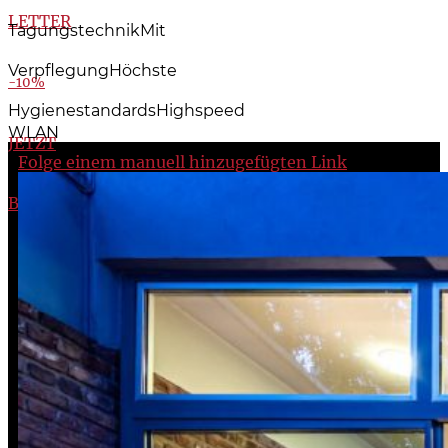
LETTER
Tagungs­technik
Mit
Verpfle­gung
Höchste
-10%
Hygiene­­standards
High­speed
WLAN
JETZT
Folge einem manuell hinzugefügten Link
BUCHEN