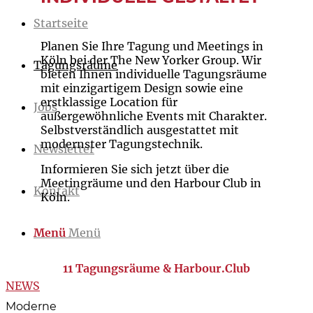
Startseite
Planen Sie Ihre Tagung und Meetings in
Köln bei der The New Yorker Group. Wir
Tagungsräume
bieten Ihnen individuelle Tagungsräume
mit einzigartigem Design sowie eine
erstklassige Location für
Jobs
außergewöhnliche Events mit Charakter.
Selbstverständlich ausgestattet mit
modernster Tagungstechnik.
Newsletter
Informieren Sie sich jetzt über die
Meetingräume und den Harbour Club in
Kontakt
Köln.
Menü
Menü
11 Tagungsräume & Harbour.Club
NEWS
Moderne