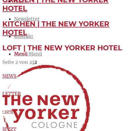
Jobs
HOTEL
Newsletter
KITCHEN | THE NEW YORKER
HOTEL
Kontakt
LOFT | THE NEW YORKER HOTEL
Menü
Menü
Seite 2 von 2
1
2
NEWS
LETTER
-10%
JETZT