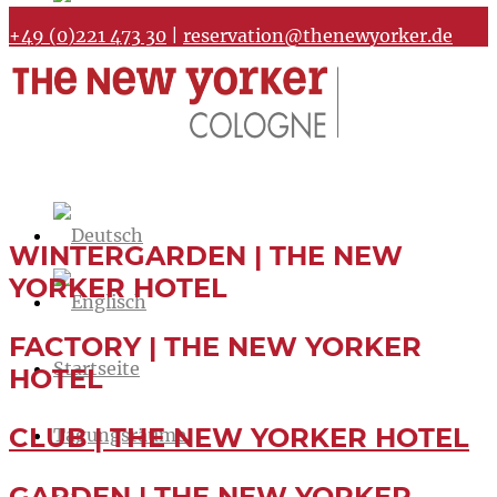
+49 (0)221 473 30
|
reservation@thenewyorker.de
WINTERGARDEN | THE NEW
YORKER HOTEL
FACTORY | THE NEW YORKER
Startseite
HOTEL
CLUB | THE NEW YORKER HOTEL
Tagungsräume
GARDEN | THE NEW YORKER